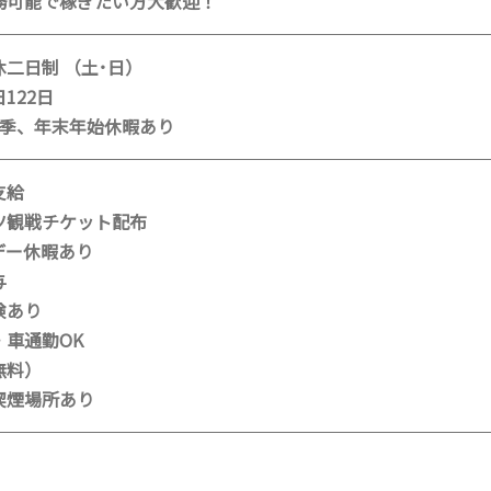
務可能で稼ぎたい方大歓迎！
二日制 （土･日）
122日
夏季、年末年始休暇あり
支給
ツ観戦チケット配布
デー休暇あり
与
険あり
・車通勤OK
無料）
喫煙場所あり