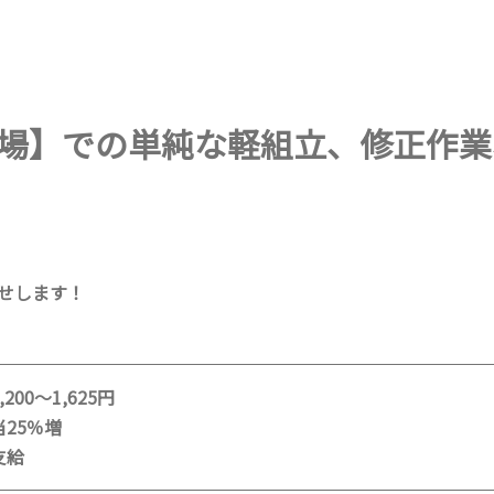
場】での単純な軽組立、修正作業
せします！
200～1,625円
25％増
支給