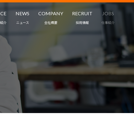
ICE
NEWS
COMPANY
RECRUIT
JOBS
紹介
ニュース
会社概要
採用情報
仕事紹介
職業紹介
ワークスタイル
ント・保育
インタビュー
ス
募集要項
受託・請負