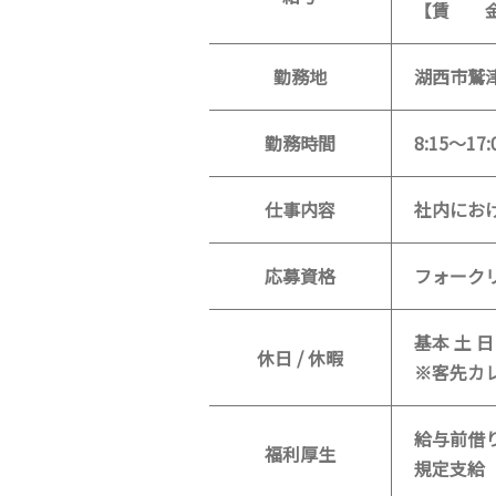
【賃 金】
勤務地
湖西市鷲
勤務時間
8:15～17:
仕事内容
社内にお
応募資格
フォーク
基本 土 日
休日 / 休暇
※客先カ
給与前借
福利厚生
規定支給