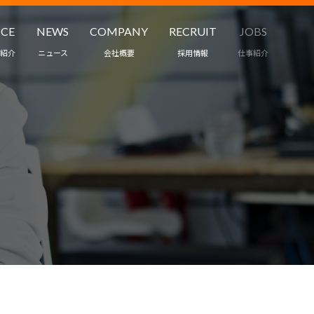
ICE
NEWS
COMPANY
RECRUIT
JOBS
紹介
ニュース
会社概要
採用情報
仕事紹介
職業紹介
ワークスタイル
ント・保育
インタビュー
ス
募集要項
受託・請負