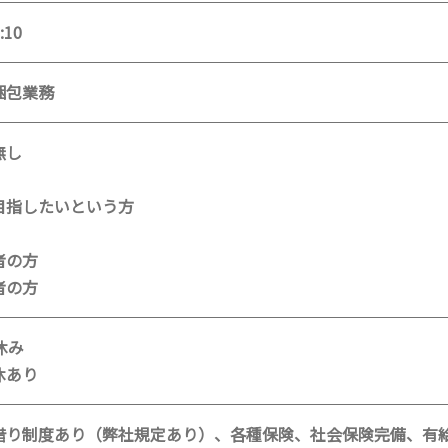
:10
梱包業務
無し
目指したいという方
】
者の方
者の方
休み
休あり
借り制度あり（弊社規定あり）、各種保険、社会保険完備、有