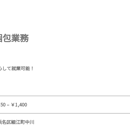
梱包業務
心して就業可能！
50 – ￥1,400
浜名区細江町中川