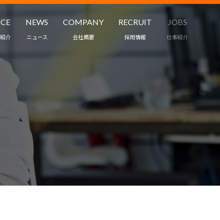
ICE
NEWS
COMPANY
RECRUIT
JOBS
紹介
ニュース
会社概要
採用情報
仕事紹介
職業紹介
ワークスタイル
ント・保育
インタビュー
ス
募集要項
受託・請負