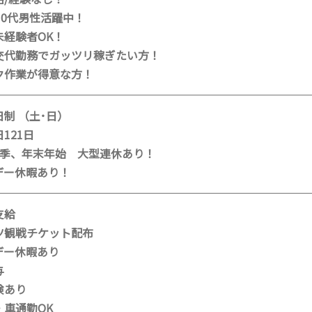
30代男性活躍中！
未経験者OK！
交代勤務でガッツリ稼ぎたい方！
ク作業が得意な方！
制 （土･日）
121日
夏季、年末年始 大型連休あり！
デー休暇あり！
支給
ツ観戦チケット配布
デー休暇あり
与
険あり
・車通勤OK