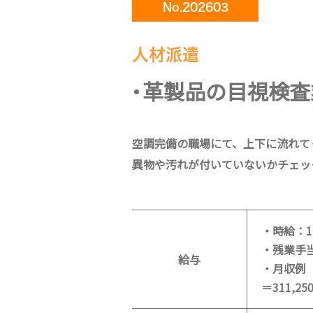
No.202603
人材派遣
革製品の目視検査
空調完備の職場にて、上下に流れて
異物や汚れが付いていないかチェッ
・時給：1,
・残業手
給与
・月収例（
＝311,25