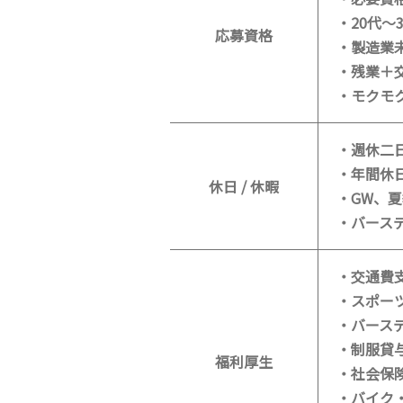
・20代～
応募資格
・製造業
・残業＋
・モクモ
・週休二日
・年間休日
休日 / 休暇
・GW、
・バース
・交通費
・スポー
・バース
・制服貸
福利厚生
・社会保
・バイク