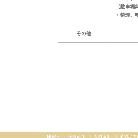
（駐車場
・禁煙、
その他
HOME
仕事紹介
人材派遣
革製品の