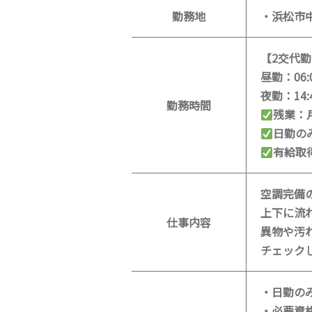
勤務地
・浜松市
【2交代
昼勤：06:
夜勤：14:
勤務時間
残業：
日勤の
有給取
空調完備
上下に流
仕事内容
異物や汚
チェック
・日勤の
・必要資