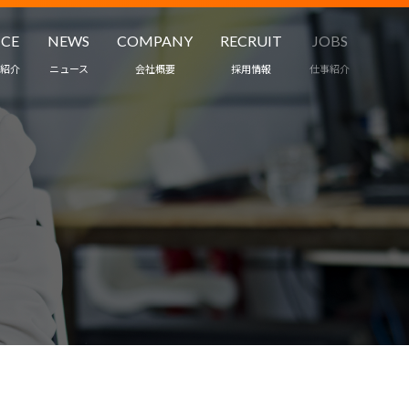
ICE
NEWS
COMPANY
RECRUIT
JOBS
紹介
ニュース
会社概要
採用情報
仕事紹介
職業紹介
ワークスタイル
ント・保育
インタビュー
ス
募集要項
受託・請負