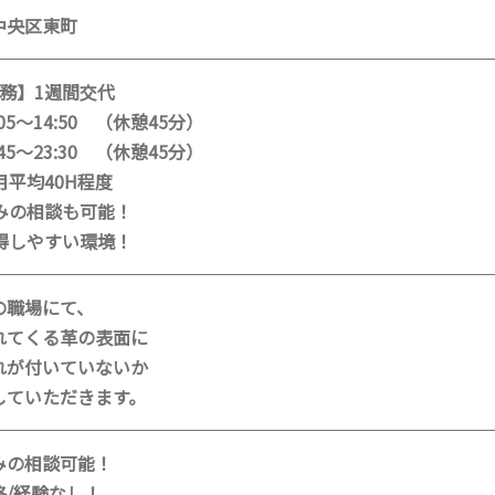
中央区東町
勤務】1週間交代
05～14:50 （休憩45分）
45～23:30 （休憩45分）
月平均40H程度
みの相談も可能！
得しやすい環境！
の職場にて、
れてくる革の表面に
れが付いていないか
していただきます。
みの相談可能！
格/経験なし！