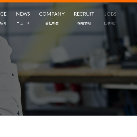
ICE
NEWS
COMPANY
RECRUIT
JOBS
紹介
ニュース
会社概要
採用情報
仕事紹介
職業紹介
ワークスタイル
ント・保育
インタビュー
ス
募集要項
受託・請負