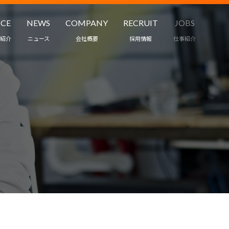
ICE
NEWS
COMPANY
RECRUIT
JOBS
紹介
ニュース
会社概要
採用情報
仕事紹介
職業紹介
ワークスタイル
ント・保育
インタビュー
ス
募集要項
受託・請負