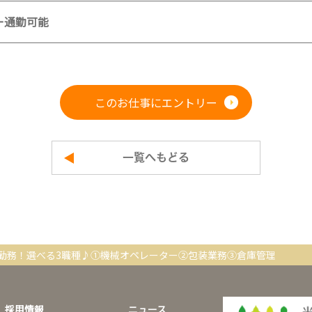
ー通勤可能
このお仕事にエントリー
一覧へもどる
勤務！選べる3職種♪①機械オペレーター②包装業務③倉庫管理
採用情報
ニュース