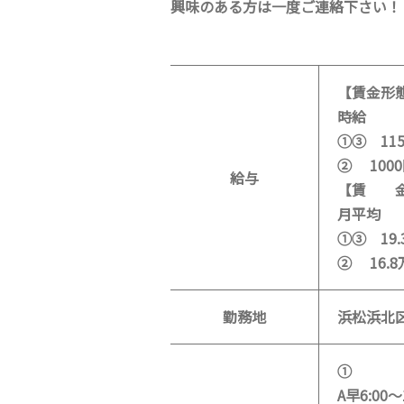
興味のある方は一度ご連絡下さい！
【賃金形
時給
①③ 115
② 1000
給与
【賃 
月平均
①③ 19
② 16.8
勤務地
浜松浜北
①
A早6:00～