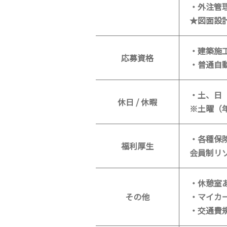
・外注管
★図面設
・建築施
応募資格
・普通自
・土、日
休日 / 休暇
※土曜（
・各種保
福利厚生
会員制リ
・休憩室
その他
・マイカ
・交通費