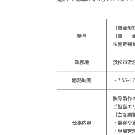
【賃金形
給与
【賃 金】
※固定残
勤務地
浜松市浜
勤務時間
・7:55~
鉄骨製作
ご担当エ
【主な業
仕事内容
・顧客や
・現場管