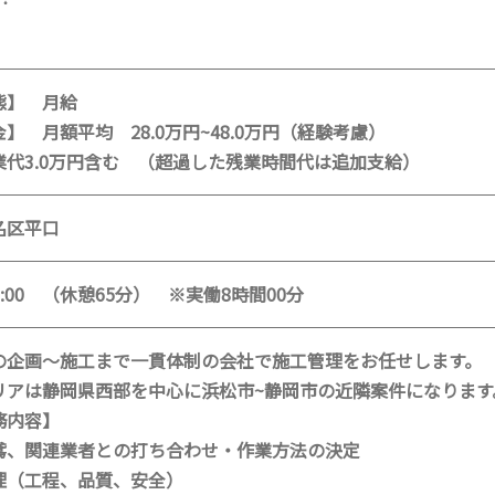
態】 月給
 月額平均 28.0万円~48.0万円（経験考慮）
業代3.0万円含む （超過した残業時間代は追加支給）
名区平口
17:00 （休憩65分） ※実働8時間00分
の企画～施工まで一貫体制の会社で施工管理をお任せします。
リアは静岡県西部を中心に浜松市~静岡市の近隣案件になります
務内容】
鳶、関連業者との打ち合わせ・作業方法の決定
理（工程、品質、安全）