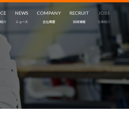
ICE
NEWS
COMPANY
RECRUIT
JOBS
紹介
ニュース
会社概要
採用情報
仕事紹介
職業紹介
ワークスタイル
ント・保育
インタビュー
ス
募集要項
受託・請負