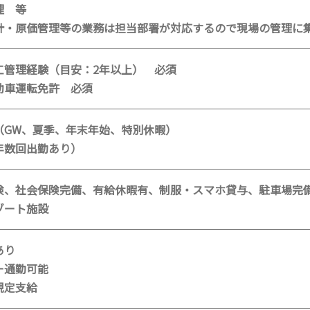
理 等
計・原価管理等の業務は担当部署が対応するので現場の管理に
工管理経験（目安：2年以上） 必須
動車運転免許 必須
（GW、夏季、年末年始、特別休暇）
年数回出勤あり）
険、社会保険完備、有給休暇有、制服・スマホ貸与、駐車場完
ゾート施設
あり
ー通勤可能
規定支給