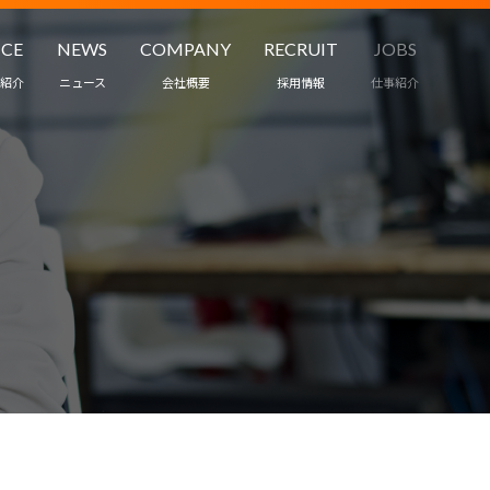
ICE
NEWS
COMPANY
RECRUIT
JOBS
紹介
ニュース
会社概要
採用情報
仕事紹介
職業紹介
ワークスタイル
ント・保育
インタビュー
ス
募集要項
受託・請負