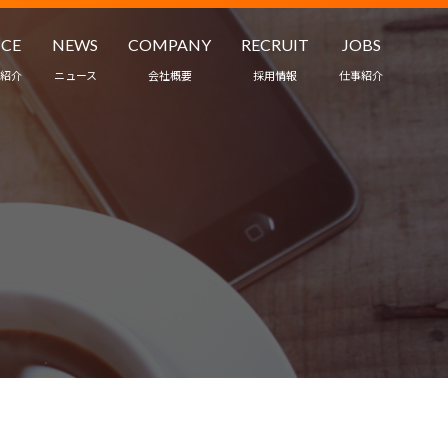
ICE
NEWS
COMPANY
RECRUIT
JOBS
紹介
ニュース
会社概要
採用情報
仕事紹介
職業紹介
ワークスタイル
ント・保育
インタビュー
ス
募集要項
受託・請負